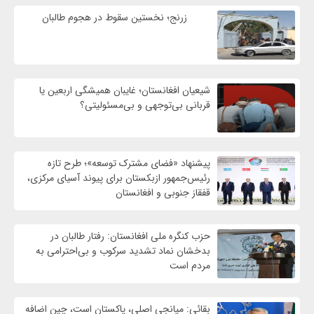
زرنج؛ نخستین سقوط در هجوم طالبان
شیعیان افغانستان؛ غایبان همیشگی اربعین یا
قربانی بی‌توجهی و بی‌مسئولیتی؟
پیشنهاد «فضای مشترک توسعه»؛ طرح تازه
رئیس‌جمهور ازبکستان برای پیوند آسیای مرکزی،
قفقاز جنوبی و افغانستان
حزب کنگره ملی افغانستان: رفتار طالبان در
بدخشان نماد تشدید سرکوب و بی‌احترامی به
مردم است
بقائی: میانجی اصلی، پاکستان است، چین اضافه