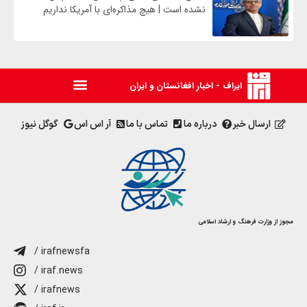
نشده است | هیچ مذاکره‌ای با آمریکا نداریم
ایراف - اخبار افغانستان و ایران
ارسال خبر
درباره ما
تماس با ما
آر اس اس
گوگل نیوز
مجوز از وزارت فرهنگ و ارشاد اسلامی
/ irafnewsfa
/ iraf.news
/ irafnews