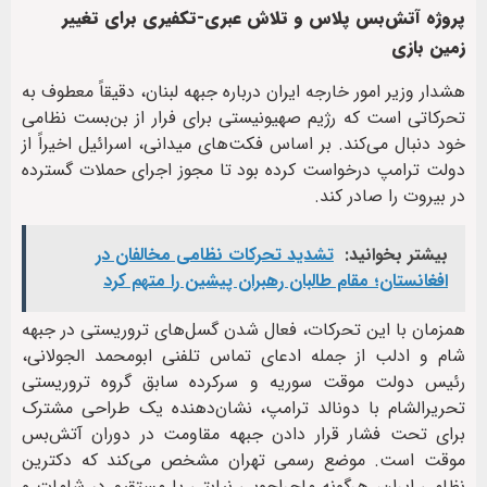
پروژه آتش‌بس پلاس و تلاش عبری-تکفیری برای تغییر
زمین بازی
هشدار وزیر امور خارجه ایران درباره جبهه لبنان، دقیقاً معطوف به
تحرکاتی است که رژیم صهیونیستی برای فرار از بن‌بست نظامی
خود دنبال می‌کند. بر اساس فکت‌های میدانی، اسرائیل اخیراً از
دولت ترامپ درخواست کرده بود تا مجوز اجرای حملات گسترده
در بیروت را صادر کند.
بیشتر بخوانید:
تشدید تحرکات نظامی مخالفان در
افغانستان؛ مقام طالبان رهبران پیشین را متهم کرد
همزمان با این تحرکات، فعال شدن گسل‌های تروریستی در جبهه
شام و ادلب از جمله ادعای تماس تلفنی ابومحمد الجولانی،
رئیس دولت موقت سوریه و سرکرده سابق گروه تروریستی
تحریرالشام با دونالد ترامپ، نشان‌دهنده یک طراحی مشترک
برای تحت فشار قرار دادن جبهه مقاومت در دوران آتش‌بس
موقت است. موضع رسمی تهران مشخص می‌کند که دکترین
نظامی ایران، هرگونه ماجراجویی نیابتی یا مستقیم در شامات و