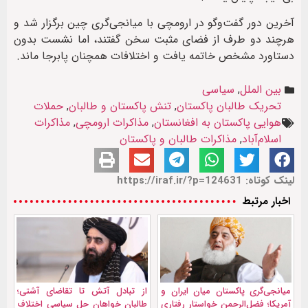
آخرین دور گفت‌وگو در ارومچی با میانجی‌گری چین برگزار شد و
هرچند دو طرف از فضای مثبت سخن گفتند، اما نشست بدون
دستاورد مشخص خاتمه یافت و اختلافات همچنان پابرجا ماند.
بین الملل
,
سیاسی
تحریک طالبان پاکستان
,
تنش پاکستان و طالبان
,
حملات
هوایی پاکستان به افغانستان
,
مذاکرات ارومچی
,
مذاکرات
اسلام‌آباد
,
مذاکرات طالبان و پاکستان
لینک کوتاه: https://iraf.ir/?p=124631
اخبار مرتبط
میانجی‌گری پاکستان میان ایران و
از تبادل آتش تا تقاضای آشتی؛
آمریکا؛ فضل‌الرحمن خواستار رفتاری
طالبان خواهان حل سیاسی اختلاف