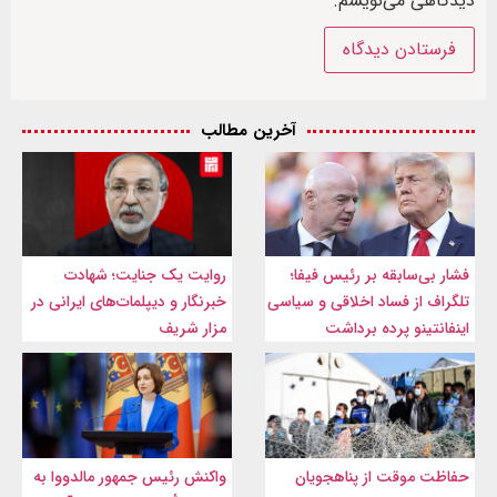
دیدگاهی می‌نویسم.
آخرین مطالب
فشار بی‌سابقه بر رئیس فیفا؛
روایت یک جنایت؛ شهادت
تلگراف از فساد اخلاقی و سیاسی
خبرنگار و دیپلمات‌های ایرانی در
اینفانتینو پرده برداشت
مزار شریف
حفاظت موقت از پناهجویان
واکنش رئیس جمهور مالدووا به