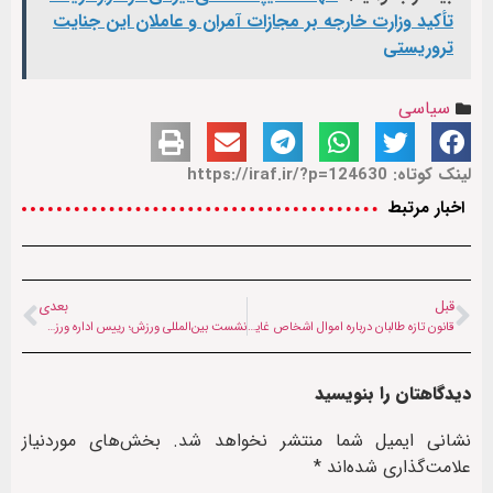
تأکید وزارت خارجه بر مجازات آمران و عاملان این جنایت
تروریستی
سیاسی
لینک کوتاه: https://iraf.ir/?p=124630
اخبار مرتبط
قبل
بعدی
قانون تازه طالبان درباره اموال اشخاص غایب؛ واگذاری املاک تصرف‌شده مشروط به حکم قاضی
نشست بین‌المللی ورزش؛ رییس اداره ورزش طالبان به مسکو رفت
دیدگاهتان را بنویسید
نشانی ایمیل شما منتشر نخواهد شد.
بخش‌های موردنیاز
علامت‌گذاری شده‌اند
*