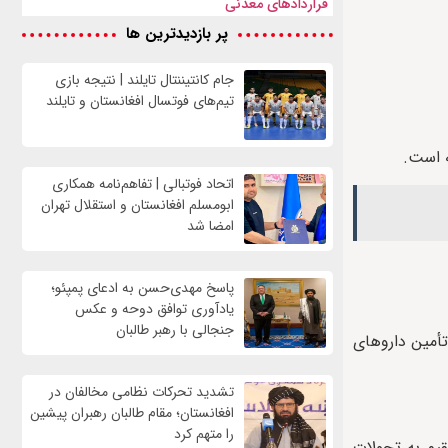
قراردادهای معدنی
پر بازدیدترین ها
جام کانتیننتال تایلند | نتیجه بازی
تیم‌های فوتسال افغانستان و تایلند
ه است.
اتحاد فوتبالی | تفاهم‌نامه همکاری
ابومسلم افغانستان و استقلال تهران
امضا شد
پاسخ مهدی‌حسن به ادعای پمپئو؛
یادآوری توافق دوحه و عکس
جنجالی با رهبر طالبان
 تأمین داروهای
تشدید تحرکات نظامی مخالفان در
افغانستان؛ مقام طالبان رهبران پیشین
را متهم کرد
ه‌طور مستقیم به تحولات