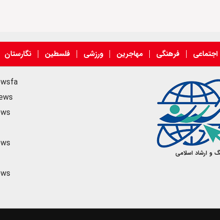
اجتماعی
فرهنگی
مهاجرین
ورزشی
فلسطین
نگارستان
ewsfa
news
ews
ews
گ و ارشاد اسلامی
ews