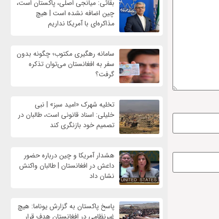
بقائی: میانجی اصلی، پاکستان است،
چین اضافه نشده است | هیچ
مذاکره‌ای با آمریکا نداریم
سامانه رهگیری مکتوب؛ چگونه بدون
سفر به افغانستان می‌توان تذکره
گرفت؟
تخلیه شهرک «امید سبز» | نبی
خلیلی: اسناد قانونی است، طالبان در
تصمیم خود بازنگری کند
هشدار آمریکا و چین درباره حضور
داعش در افغانستان | طالبان واکنش
نشان داد
پاسخ پاکستان به گزارش یوناما: هیچ
غیرنظامی در افغانستان هدف قرار