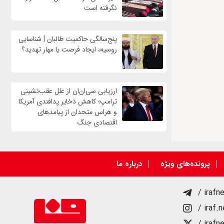
نگرفته است
پنج‌سالگی حاکمیت طالبان | شناسایی
روسیه، ایجاد فرصت‌ یا مهار تهدید؟
ارزیابی سی‌ان‌ان از علل عقب‌نشینی
ترامپ؛ کاهش ذخایر پدافندی آمریکا
و هراس متحدان از پیامدهای
اقتصادی جنگ
پرونده‌های ویژه
درباره ما
/ irafn
/ iraf.
/ irafn