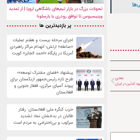
‌ها
تحولات بزرگ در بازار تیم‌های باشگاهی اروپا | از تمدید
وینیسیوس تا توافق رودری با بارسلونا
پر بازدیدترین ها
اجرای مرحله بیست و هفتم عملیات
«صاعقه» ارتش؛ انهدام مراکز راهبردی
آمریکا در پایگاه «احمد الجابر» کویت
پیشنهاد «فضای مشترک توسعه»؛
بعدی
طرح تازه رئیس‌جمهور ازبکستان برای
د کدئین در ایران
پیوند آسیای مرکزی، قفقاز جنوبی و
افغانستان
حزب کنگره ملی افغانستان: رفتار
طالبان در بدخشان نماد تشدید
سرکوب و بی‌احترامی به مردم است