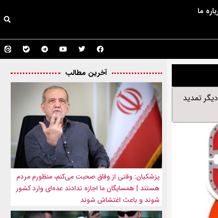
باره ما
آخرین مطالب
دیگر تمدید
پزشکیان: وقتی از وفاق صحبت می‌کنم، منظورم مردم
هستند | همسایگان ما اجازه ندادند عده‌ای وارد کشور
شوند و باعث اغتشاش شوند