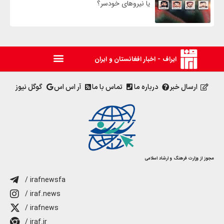
یا نیروهای خودسر؟
ایراف - اخبار افغانستان و ایران
ارسال خبر
درباره ما
تماس با ما
آر اس اس
گوگل نیوز
مجوز از وزارت فرهنگ و ارشاد اسلامی
/ irafnewsfa
/ iraf.news
/ irafnews
/ iraf.ir