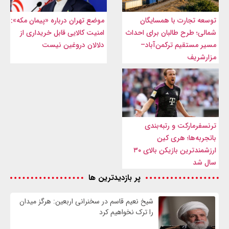
توسعه تجارت با همسایگان
موضع تهران درباره «پیمان مکه»:
شمالی؛ طرح طالبان برای احداث
امنیت کالایی قابل خریداری از
مسیر مستقیم ترکمن‌آباد–
دلالان دروغین نیست
مزارشریف
ترنسفرمارکت و رتبه‌بندی
باتجربه‌ها؛ هری کین
ارزشمندترین بازیکن بالای ۳۰
سال شد
پر بازدیدترین ها
شیخ نعیم قاسم در سخنرانی اربعین: هرگز میدان
را ترک نخواهیم کرد