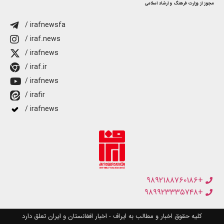
مجوز از وزارت فرهنگ و ارشاد اسلامی
/ irafnewsfa
/ iraf.news
/ irafnews
/ iraf.ir
/ irafnews
/ irafir
/ irafnews
+۹۸۹۲۱۸۸۷۶۰۱۸۶
+۹۸۹۹۲۳۳۳۵۷۴۸
کلیه حقوق اخبار و مطالب به ایراف - اخبار افغانستان و ایران تعلق دارد