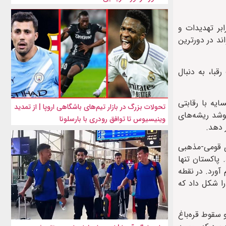
ابر تهدیدات و
ند در دورترین
قبا، به دنبال
یه با رقابتی
تحولات بزرگ در بازار تیم‌های باشگاهی اروپا | از تمدید
کوشد ریشه‌های
وینیسیوس تا توافق رودری با بارسلونا
 دهد.
استقلال جمهوری آذربایجان در ۱۹۹۱، به دلیل پیوندهای قومی-مذهبی
پاکستان تنها
آورد. در نقطه
را شکل داد که
هه ۱۹۹۰ روابطی محتاطانه با هر دو کشور قفقازی (جمهوری آذربایجان و جمهوری ارمنستان) داشت، پس از جنگ ۴۴ روزه ۲۰۲۰ و سقوط قره‌باغ