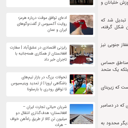
 کرد که شامل هواپیما، آموزش خلبانان و
ادعای توافق موقت درباره هرمز؛
 چهل فروند جنگنده تبدیل شد که
روایت آکسیوس از گفت‌وگوهای
ن شکل گرفته،
ایران و عمان
قاز جنوبی نیز
رایزنی اقتصادی در عشق‌آباد | سفارت
افغانستان از همکاری همه‌جانبه با
تاجران خبر داد
در مناطق حساس
تی، بلکه یک متحد
تحولات بزرگ در بازار تیم‌های
باشگاهی اروپا | از تمدید وینیسیوس
ست که زیربنای
تا توافق رودری با بارسلونا
 که در دسامبر
شریان حیاتی تجارت ایران –
افغانستان؛ هدف‌گذاری انتقال دو
میلیون تن کالا از طریق راه‌آهن خواف
یگر محدود به
– هرات