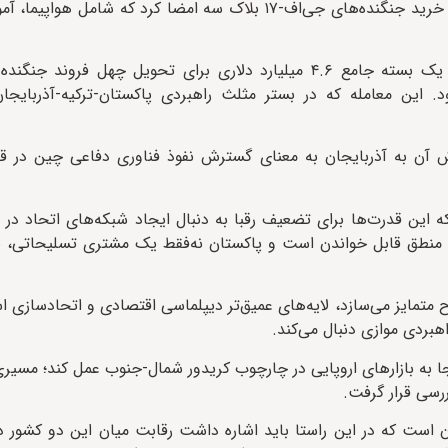
۲۰۲۴، آذربایجان قراردادی به ارزش ۱.۶ میلیارد دلار با پاکستان برای خرید جنگنده‌های جی‌اف-۱۷ بلاک سه امضا
این قرارداد در ژوئن ۲۰۲۵ به‌طور چشمگیری گسترش یافت و به یک بسته جامع ۴.۶ میلیارد دلاری برای تحویل
 این معامله که در بستر مثلث راهبردی پاکستان-ترکیه-آذربایجا
و فروش آن به آذربایجان به معنای گسترش نفوذ فناوری دفاعی چین در قف
 که این قدرت‌ها برای تضعیف رقبا به دنبال ایجاد شبکه‌های اتحاد 
آذربایجان دقیقاً در همین منطق قابل خواندن است و پاکستان نه‌فقط یک مشتری تسلیحا
متمایز می‌سازد، لایه‌های عمیق‌تر دیپلماسی اقتصادی و اتحادسازی ا
هبردی موازی دنبال می‌کند.
نجا به بازارهای اروپایی در چارچوب کریدور شمال-جنوب عمل کند؛ مسیری
 است که در این راستا باید اشاره داشت رقابت میان این دو کشور د