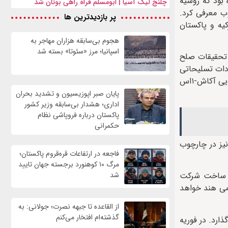
بود که روسیه
چلنج لیگ آسیا | ابومسلم فراه راهی بوتان شد
وب معرفی کرد.
پر بازدیدترین ها
کیه و پاکستان
هجوم بی‌سابقه هزاران مهاجر به
اسپانیا؛ مرز «سئوتا» بسته شد
 تحقیقات صلح
صد از واردات تسلیحاتی
ارمنستان را به خود اختصاص داد. در این دوره، ارمنستان قراردادی به ارزش ۷۲۰ میلیون دلار برای خرید پانزده سامانه موشکی پدافند هوایی آکاش-۱اس
پایان صبر اپوزیسیون و تشدید بحران
اداری؛ هشدار بی‌سابقه وزیر کشور
پاکستان درباره فروپاشی نظام
حکمرانی
زات ضدپهپاد نیز در چارچوب
فاجعه در ارتفاعات قره‌قروم پاکستان؛
مرگ ۱۰ کوهنورد برجسته جهان تایید
 به ارزش سه میلیارد دلار برای خرید دوازده فروند جنگنده سوخوی-۳۰ ام‌کی‌آی ساخت شرکت
شد
می هند خواهد
از القاعده تا جبهه نصرت؛ جولانی: به
گذشته‌ام افتخار می‌کنم
ارد. در فوریه