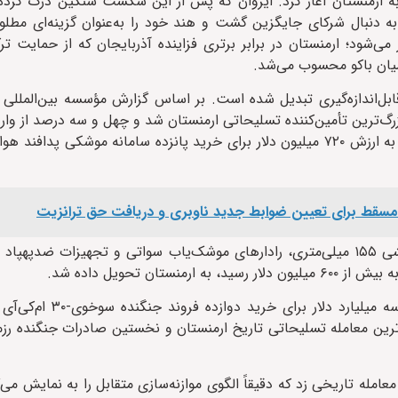
ه ارمنستان آغاز کرد. ایروان که پس از این شکست سنگین درک کرده 
، به دنبال شرکای جایگزین گشت و هند خود را به‌عنوان گزینه‌ای مطل
شود؛ ارمنستان در برابر برتری فزاینده آذربایجان که از حمایت تر
یان باکو محسوب می‌شد.
ابل‌اندازه‌گیری تبدیل شده است. بر اساس گزارش مؤسسه بین‌المللی
هند در فاصله سال‌های ۲۰۲۲ تا ۲۰۲۴ تبدیل به بزرگ‌ترین تأمین‌کننده تسلیحاتی ارمنستان شد و چهل و سه در
ن و مسقط برای تعیین ضوابط جدید ناوبری و دریافت حق ترانزیت
علاوه بر این، سامانه‌های موشکی چندلوله پیناکا، توپخانه خودکششی ۱۵۵ میلی‌متری، رادارهای موشک‌یاب سواتی و تجهی
در نوامبر ۲۰۲۵ نیز گزارش‌هایی از نهایی شدن قراردادی
ین معامله تسلیحاتی تاریخ ارمنستان و نخستین صادرات جنگنده رز
له تاریخی زد که دقیقاً الگوی موازنه‌سازی متقابل را به نمایش می‌گذ