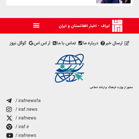
ایراف - اخبار افغانستان و ایران
ارسال خبر
درباره ما
تماس با ما
آر اس اس
گوگل نیوز
مجوز از وزارت فرهنگ و ارشاد اسلامی
/ irafnewsfa
/ iraf.news
/ irafnews
/ iraf.ir
/ irafnews