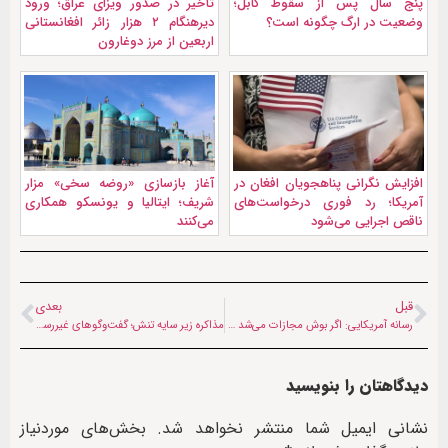
پنج سال پس از سقوط کابل؛
تأخیر در صدور ویزای عراق؛ ورود
وضعیت در ارگ چگونه است؟
دیرهنگام ۲ هزار زائر افغانستانی
اربعین از مرز دوغارون
افزایش نگرانی پناهجویان افغان در
آغاز بازسازی «روضه سخی» مزار
آمریکا؛ رد فوری درخواست‌های
شریف؛ ایتالیا و یونسکو همکاری
ناقص اجرایی می‌شود
می‌کنند
قبل
بعدی
رسانه آمریکایی: اگر بوش مجازات می‌شد میناب رخ نمی‌داد
مذاکره زیر سایه تنش؛ گفت‌وگوهای غیررسمی طالبان و پاکستان از سر گرفته می‌شود
دیدگاهتان را بنویسید
نشانی ایمیل شما منتشر نخواهد شد.
بخش‌های موردنیاز