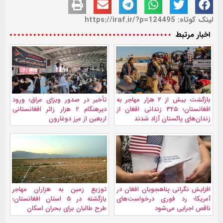
لینک کوتاه: https://iraf.ir/?p=124495
اخبار مرتبط
بازگشت بیش از ۲ هزار مهاجر به
تأخیر در صدور ویزای عراق؛ ورود
افغانستان؛ ۳۲۵ زندانی افغان از
دیرهنگام ۲ هزار زائر افغانستانی
زندان‌های پاکستان آزاد شدند
اربعین از مرز دوغارون
افزایش نگرانی پناهجویان افغان در
توزیع زمین به هزاران مهاجر
آمریکا؛ رد فوری درخواست‌های
بازگشته در ۵ استان افغانستان؛
ناقص اجرایی می‌شود
طرح طالبان برای بحران اسکان