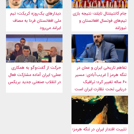
جام کانتیننتال تایلند؛ نتیجه بازی
دیدارهای یک‌روزه کریکت؛ تیم
تیم‌های فوتسال افغانستان و
ملی افغانستان فردا به مصاف
نیوزلند
ایرلند می‌رود
تفاهم تاریخی ایران و عمان در
حرکت از گفت‌وگو به همکاری
تنگه هرمز | غریب‌آبادی: مسیر
عملی؛ ایران آماده مشارکت فعال
۶۰ ساله تغییر کرد؛ ترافیک
در انقلاب صنعتی جدید بریکس
دریایی تحت نظارت ایران است
تثبیت اقتدار ایران در تنگه هرمز؛