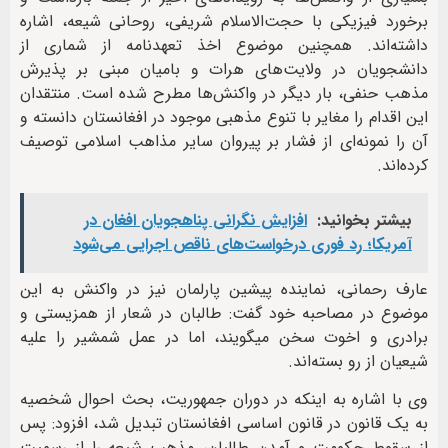
برخورد فیزیکی با حجت‌الاسلام شریفی، روحانی شیعه، اشاره
داشته‌اند. همچنین موضوع اخذ تعهدنامه از شماری از
دانشجویان در ولایت‌های هرات و بامیان مبنی بر پذیرش
مذهب حنفی، بار دیگر در واکنش‌ها مطرح شده است. منتقدان
این اقدام را مغایر با تنوع مذهبی موجود در افغانستان دانسته و
آن را نمونه‌ای از فشار بر پیروان سایر مذاهب اسلامی توصیف
کرده‌اند.
بیشتر بخوانید:
افزایش نگرانی پناهجویان افغان در
آمریکا؛ رد فوری درخواست‌های ناقص اجرایی می‌شود
عارف رحمانی، نماینده پیشین پارلمان نیز در واکنش به این
موضوع در مصاحبه خود گفت: طالبان در شعار از همزیستی و
برادری و اخوت سخن میگویند، اما در عمل شمشیر را علیه
شیعیان از رو بسته‌اند.
وی با اشاره به اینکه در دوران جمهوریت، بحث احوال شخصیه
به یک قانون در قانون اساسی افغانستان تبدیل شد، افزود: پس
از سقوط حکومت و آمدن طالبان، مذهب شیعه را از رسمیت