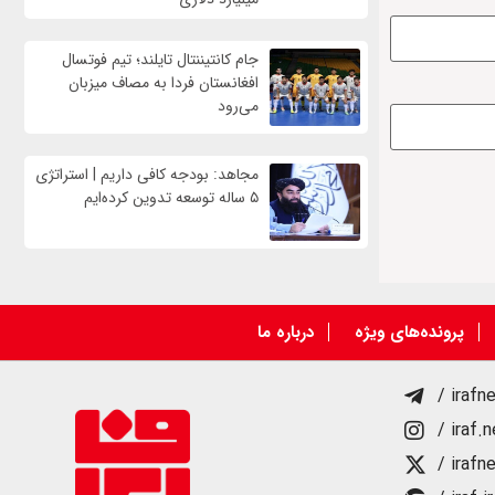
جام کانتیننتال تایلند؛ تیم فوتسال
افغانستان فردا به مصاف میزبان
می‌رود
مجاهد: بودجه کافی داریم | استراتژی
۵ ساله توسعه تدوین کرده‌ایم
پرونده‌های ویژه
درباره ما
/ irafn
/ iraf.
/ irafn