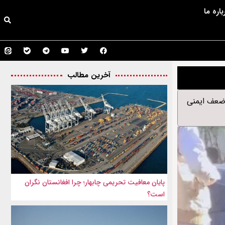
باره ما
آخرین مطالب
 بار دیگر ضعف ایمنی
پایان معافیت تحریمی‌ چابهار؛ چرا افغانستان نگران
است؟