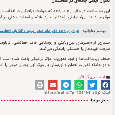
بحران ایمنی جاده‌ای در افغانستان
این دو سانحه در حالی رخ می‌دهد که حوادث ترافیکی در افغانستان
مؤثر می‌دانند: بی‌احتیاطی رانندگان، نبود علائم و استانداردهای تر
بیشتر بخوانید:
عزاداری دهه آخر ماه صفر؛ ورود ۵۳۰ زائر افغانستانی از مرز دوغارون به مشهد
بسیاری از مسیرهای بین‌ولایتی و روستایی فاقد خط‌کشی، تابلوها
سرعت غیرمجاز یا خستگی رانندگی می‌کنند.
ضعف زیرساخت‌ها و نبود مدیریت مؤثر ترافیکی باعث شده است که ه
و دو حادثه اخیر در لغمان و نورستان بار دیگر این بحران مزمن را آ
اجتماعی
,
گوناگون
لینک کوتاه: https://iraf.ir/?p=124464
اخبار مرتبط