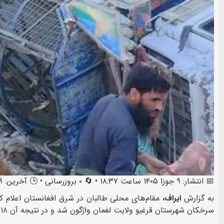
📅 انتشار: ۹ جوزا ۱۴۰۵ ساعت ۱۸:۳۷ • 🔄 ۰ بروزرسانی • 🕒 آخرین: ۹ جوزا ۱۴۰۵ ساعت ۱۸:۴۱
به گزارش
ایراف،
سرخکان شهرستان قرغیو ولایت لغمان واژگون شد و در نتیجه آن ۱۸ نفر جان باختند و ۳۵ نفر دیگر زخمی شدند.