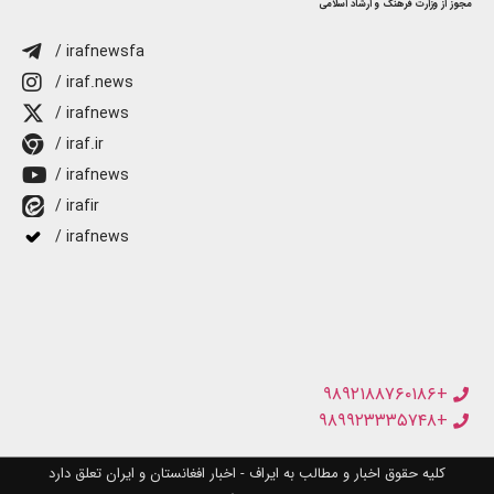
مجوز از وزارت فرهنگ و ارشاد اسلامی
/ irafnewsfa
/ iraf.news
/ irafnews
/ iraf.ir
/ irafnews
/ irafir
/ irafnews
+۹۸۹۲۱۸۸۷۶۰۱۸۶
+۹۸۹۹۲۳۳۳۵۷۴۸
کلیه حقوق اخبار و مطالب به ایراف - اخبار افغانستان و ایران تعلق دارد