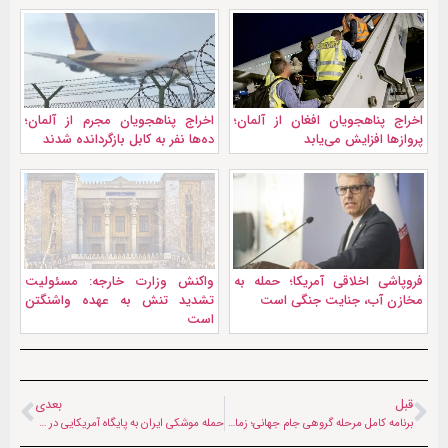
اخراج پناهجویان افغان از آلمان؛
اخراج پناهجویان مجرم از آلمان؛
پروازها افزایش می‌یابد
ده‌ها نفر به کابل بازگردانده شدند
فروپاشی اخلاقی آمریکا؛ حمله به
واکنش وزارت خارجه: مسئولیت
مخازن آب، جنایت جنگی است
تشدید تنش به عهده واشنگتن
است
قبل
بعدی
برنامه کامل مرحله گروهی جام جهانی؛ زمان‌ بازی‌ها به وقت ایران و افغانستان
حمله موشکی ایران به پایگاه آمریکایی در کویت؛ چند نظامی زخمی و دو پهپاد آسیب دیدند