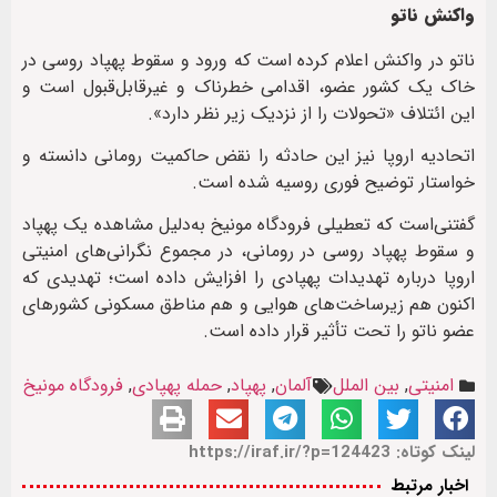
واکنش ناتو
ناتو در واکنش اعلام کرده است که ورود و سقوط پهپاد روسی در
خاک یک کشور عضو، اقدامی خطرناک و غیرقابل‌قبول است و
این ائتلاف «تحولات را از نزدیک زیر نظر دارد».
اتحادیه اروپا نیز این حادثه را نقض حاکمیت رومانی دانسته و
خواستار توضیح فوری روسیه شده است.
گفتنی‌است که تعطیلی فرودگاه مونیخ به‌دلیل مشاهده یک پهپاد
و سقوط پهپاد روسی در رومانی، در مجموع نگرانی‌های امنیتی
اروپا درباره تهدیدات پهپادی را افزایش داده است؛ تهدیدی که
اکنون هم زیرساخت‌های هوایی و هم مناطق مسکونی کشورهای
عضو ناتو را تحت تأثیر قرار داده است.
امنیتی
,
بین الملل
آلمان
,
پهپاد
,
حمله پهپادی
,
فرودگاه مونیخ
لینک کوتاه: https://iraf.ir/?p=124423
اخبار مرتبط