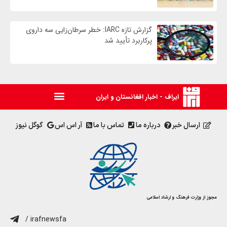
گزارش تازه IARC: خطر سرطان‌زایی سه داروی
پرکاربرد تأیید شد
ایراف - اخبار افغانستان و ایران
ارسال خبر
درباره ما
تماس با ما
آر اس اس
گوگل نیوز
مجوز از وزارت فرهنگ و ارشاد اسلامی
/ irafnewsfa