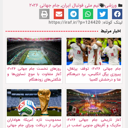
ورزشی
تیم ملی فوتبال ایران
,
جام جهانی ۲۰۲۶
لینک کوتاه: https://iraf.ir/?p=124420
اخبار مرتبط
جام جهانی ۲۰۲۶؛ توقف پرتغال،
روزهای نخست جام جهانی ۲۰۲۶؛
پیروزی پرگل انگلیس، برد دیرهنگام
آغاز متفاوت با موج تساوی‌ها و
غنا و درخشش کلمبیا
شگفتی‌های زودهنگام
آغاز تاریخی جام جهانی ۲۰۲۶؛
محدودیت تازه آمریکا؛ هواداران
مکزیک و آفریقای جنوبی امشب در
ایرانی از دریافت ویزای جام جهانی