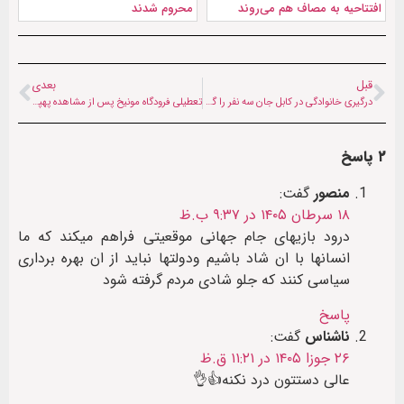
افتتاحیه به مصاف هم می‌روند
محروم شدند
قبل
بعدی
درگیری خانوادگی در کابل جان سه نفر را گرفت؛ دو کودک قربانی شدند
تعطیلی فرودگاه مونیخ پس از مشاهده پهپاد؛ جست‌وجوی هوایی ادامه دارد
۲ پاسخ
منصور
گفت:
۱۸ سرطان ۱۴۰۵ در ۹:۳۷ ب.ظ
درود بازیهای جام جهانی موقعیتی فراهم میکند که ما
انسانها با ان شاد باشیم ودولتها نباید از ان بهره برداری
سیاسی کنند که جلو شادی مردم گرفته شود
پاسخ
ناشناس
گفت:
۲۶ جوزا ۱۴۰۵ در ۱۱:۲۱ ق.ظ
عالی دستتون درد نکنه👍👌