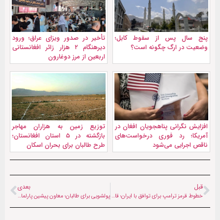
پنج سال پس از سقوط کابل؛
تأخیر در صدور ویزای عراق؛ ورود
وضعیت در ارگ چگونه است؟
دیرهنگام ۲ هزار زائر افغانستانی
اربعین از مرز دوغارون
افزایش نگرانی پناهجویان افغان در
توزیع زمین به هزاران مهاجر
آمریکا؛ رد فوری درخواست‌های
بازگشته در ۵ استان افغانستان؛
ناقص اجرایی می‌شود
طرح طالبان برای بحران اسکان
قبل
بعدی
خطوط قرمز ترامپ برای توافق با ایران؛ قالیباف: امتیازات را با موشک می‌گیریم
پولشویی برای طالبان؛ معاون پیشین پارلمان افغانستان در آمریکا بازداشت شد