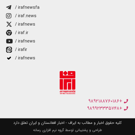
/ irafnewsfa
/ iraf.news
/ irafnews
/ iraf.ir
/ irafnews
/ irafir
/ irafnews
+۹۸۹۲۱۸۸۷۶۰۱۸۶
+۹۸۹۹۲۳۳۳۵۷۴۸
کلیه حقوق اخبار و مطالب به ایراف - اخبار افغانستان و ایران تعلق دارد
طراحی و پشتیبانی توسط گروه نرم افزاری رسانه