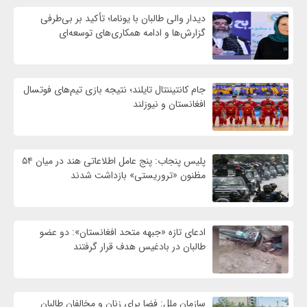
دیدار والی طالبان با یوناما؛ تأکید بر بی‌طرفی
گزارش‌ها و ادامه همکاری‌های توسعه‌ای
جام کانتیننتال تایلند؛ نتیجه بازی تیم‌های فوتسال
افغانستان و نیوزلند
پلیس پنجاب: پنج عامل اطلاعاتی هند در میان ۵۴
مظنون «تروریستی» بازداشت شدند
ادعای تازه «جبهه متحد افغانستان»: دو عضو
طالبان در بادغیس هدف قرار گرفتند
سازمان ملل: فضا برای زنان و مخالفان طالبان