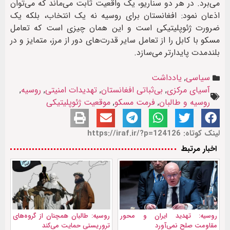
می‌برد. در هر دو سناریو، یک واقعیت ثابت می‌ماند که می‌توان
اذعان نمود: افغانستان برای روسیه نه یک انتخاب، بلکه یک
ضرورت ژئوپلیتیکی است و این همان چیزی است که تعامل
مسکو با کابل را از تعامل سایر قدرت‌های دور از مرز، متمایز و در
بلندمدت پایدارتر می‌سازد.
سیاسی
,
یادداشت
آسیای مرکزی
,
بی‌ثباتی افغانستان
,
تهدیدات امنیتی
,
روسیه
,
روسیه و طالبان
,
فرمت مسکو
,
موقعیت ژئوپلیتیکی
لینک کوتاه: https://iraf.ir/?p=124126
اخبار مرتبط
روسیه: تهدید ایران و محور
روسیه: طالبان همچنان از گروه‌های
مقاومت صلح نمی‌آورد
تروریستی حمایت می‌کند