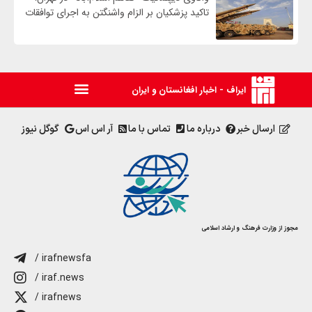
تاکید پزشکیان بر الزام واشنگتن به اجرای توافقات
ایراف - اخبار افغانستان و ایران
ارسال خبر
درباره ما
تماس با ما
آر اس اس
گوگل نیوز
مجوز از وزارت فرهنگ و ارشاد اسلامی
/ irafnewsfa
/ iraf.news
/ irafnews