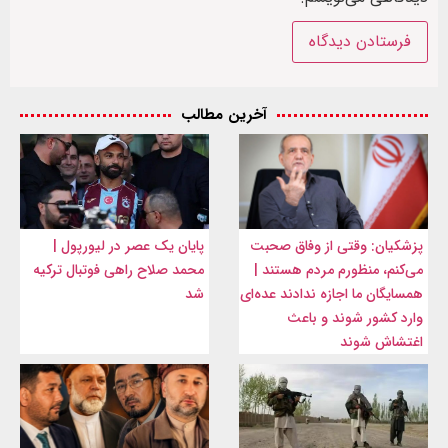
آخرین مطالب
پزشکیان: وقتی از وفاق صحبت
پایان یک عصر در لیورپول |
می‌کنم، منظورم مردم هستند |
محمد صلاح راهی فوتبال ترکیه
همسایگان ما اجازه ندادند عده‌ای
شد
وارد کشور شوند و باعث
اغتشاش شوند