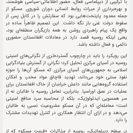
با ترکیبی از دیپلماسی فعال، حضور اطلاعاتی-سیاسی هوشمند،
و بهره‌برداری از میراث روابط انسانی دوران شوروی. مسکو از
جمله معدود پایتخت‌هایی بود که سفارتش را در کابل پس از
سقوط دولت غنی باز نگه داشت. این تصمیم ظاهراً ساده در
واقع یک پیام راهبردی روشن به همه بازیگران منطقه‌ای بود،
یعنی اینکه روسیه قصد دارد در معادلات افغانستان حضوری
دائمی و فعال داشته باشد.
این رویکرد را باید در چارچوب گسترده‌تری از نگرانی‌های امنیتی
روسیه در آسیای مرکزی تحلیل کرد؛ نگرانی از گسترش بنیادگرایی
اسلامی به جمهوری‌های آسیای مرکزی که مسکو آن‌ها را حوزه
نفوذ سنتی خود می‌داند، تهدید قاچاق مواد مخدر، و امکان
استفاده گروه‌هایی مانند داعش خراسان از خاک افغانستان برای
عملیات در عمق اوراسیا. بنابراین، تعامل روسیه با طالبان نه از
سر همسویی ایدئولوژیک، بلکه از محاسبه سرد منافع امنیتی
است؛ معامله‌ای که در آن مسکو مشروعیت نسبی به طالبان
می‌دهد و در ازای آن انتظار همکاری در کنترل تهدیدات مشترک
را دارد.
در سطح دیپلماتیک، روسیه از مذاکرات «فرمت مسکو» که از