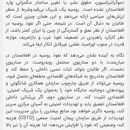
دموکراتیزاسیون، حقوق بشر، یا تغییر ساختار حکمرانی وارد
افغانستان نشده است. روسیه یک شریک بی‌قیدوشرط از منظر
ارزش‌های سیاسی ارائه می‌دهد و این همان چیزی است که
طالبان به دنبال آن است. در نتیجه، حتی اگر نفوذ روسیه در
افغانستان از نظر عمق و گستردگی از چین یا ایران کمتر باشد، از
نظر کارکرد راهبردی در تضعیف نفوذ غرب و بازتعریف موازنه
قدرت در جنوب اوراسیا، نقشی غیرقابل‌ انکار ایفا می‌کند.
نگاه به آینده نشان می‌دهد که نفوذ روسیه در افغانستان در
میان‌مدت با دو سناریوی محتمل روبه‌روست: در سناریوی
نخست، اگر طالبان بتواند ثبات نسبی داخلی را حفظ کند و
افغانستان به‌تدریج به شبکه‌های اقتصادی منطقه‌ای متصل شود،
روسیه می‌تواند از طریق چارچوب سازمان همکاری شانگهای و
پیوندهای دوجانبه، جایگاه خود را به‌عنوان یک شریک امنیتی-
اقتصادی تثبیت کند. در سناریوی دوم، اگر بی‌ثباتی داخلی
افغانستان تعمیق یابد و تهدیدات امنیتی به آسیای مرکزی سرریز
کند، روسیه ناگزیر خواهد بود منابع بیشتری را برای مدیریت این
تهدیدات از طریق سازمان پیمان امنیت جمعی (CSTO) هزینه
کند؛ وضعیتی که نفوذ را افزایش می‌دهد؛ اما هزینه آن را نیز بالا