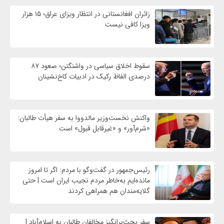
زائران افغانستانی در انتظار ویزای عراق؛ ۱۵ هزار
ویزا کافی نیست
سقوط اخلاق سیاسی در واشنگتن؛ صعود ۸۷
درصدی الفاظ رکیک در ادبیات کاخ‌نشینان
واکنش نخست‌وزیر مالدووا به سفر هیأت طالبان:
«شرم‌آور» و «غیرقابل قبول» است
رئیس‌جمهور در گفت‌وگو با مردم: اگر تا امروز
مانده‌ایم به‌خاطر مردم نجیب ایران است | حتی
گلایه‌مندان هم همراهی کردند
سفر بحث‌برانگیز مخالفان طالبان به اسلام‌آباد |