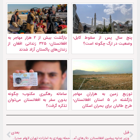
پنج سال پس از سقوط کابل؛
بازگشت بیش از ۲ هزار مهاجر به
وضعیت در ارگ چگونه است؟
افغانستان؛ ۳۲۵ زندانی افغان از
زندان‌های پاکستان آزاد شدند
توزیع زمین به هزاران مهاجر
سامانه رهگیری مکتوب؛ چگونه
بازگشته در ۵ استان افغانستان؛
بدون سفر به افغانستان می‌توان
طرح طالبان برای بحران اسکان
تذکره گرفت؟
قبل
بعدی
وزیر عدلیه پیشین افغانستان: دلارهای آمریکا حاکمیت طالبان را تقویت کرد
حمله پهپادی به امارات؛ تهران اتهام صدر‌اعظم آلمان را «ریاکارانه و بی‌اساس» خواند