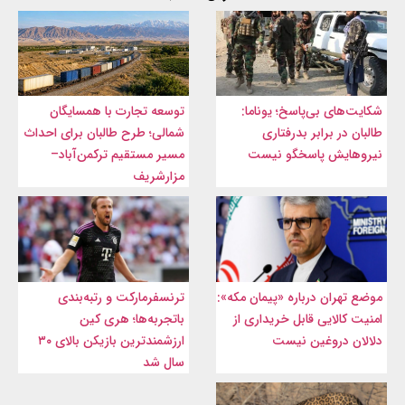
شکایت‌های بی‌پاسخ؛ یوناما:
توسعه تجارت با همسایگان
طالبان در برابر بدرفتاری
شمالی؛ طرح طالبان برای احداث
نیروهایش پاسخگو نیست
مسیر مستقیم ترکمن‌آباد–
مزارشریف
موضع تهران درباره «پیمان مکه»:
ترنسفرمارکت و رتبه‌بندی
امنیت کالایی قابل خریداری از
باتجربه‌ها؛ هری کین
دلالان دروغین نیست
ارزشمندترین بازیکن بالای ۳۰
سال شد