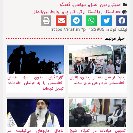
امنیتی
,
بین الملل
,
سیاسی
,
گفتگو
افغانستان
,
پاکستان
,
تی تی پی
,
روابط بین‌الملل
لینک کوتاه: https://iraf.ir/?p=122905
اخبار مرتبط
زیارت اربعین بعد از اربعین؛ زائران
گزارشگران بدون مرز؛ طالبان
افغانستانی تازه راهی عراق شدند
افغانستان را به «زندان اطلاعات»
تبدیل کرده‌اند
تسهیل مبادلات در گذرگاه شیخ
قاچاق داروهای بی‌کیفیت در