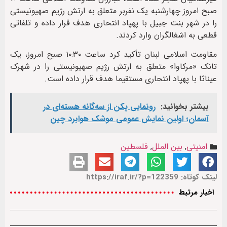
صبح امروز چهارشنبه یک نفربر متعلق به ارتش رژیم صهیونیستی
را در شهر بنت‌ جبیل با پهپاد انتحاری هدف قرار داده و تلفاتی
قطعی به اشغالگران وارد کردند.
مقاومت اسلامی لبنان تأکید کرد ساعت ۱۰:۳۰ صبح امروز، یک
تانک «مرکاوا» متعلق به ارتش رژیم صهیونیستی را در شهرک
عیناثا با پهپاد انتحاری مستقیما هدف قرار داده است.
بیشتر بخوانید:
رونمایی پکن از سه‌گانه هسته‌ای در
آسمان؛ اولین نمایش عمومی موشک هوابرد چین
امنیتی
,
بین الملل
,
فلسطین
لینک کوتاه: https://iraf.ir/?p=122359
اخبار مرتبط