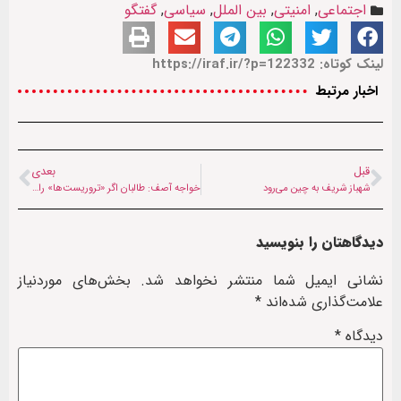
اجتماعی
,
امنیتی
,
بین الملل
,
سیاسی
,
گفتگو
لینک کوتاه: https://iraf.ir/?p=122332
اخبار مرتبط
قبل
بعدی
شهباز شریف به چین می‌رود
خواجه آصف: طالبان اگر «تروریست‌ها» را اخراج نکند، پاسخ ما قاطع‌تر خواهد شد
دیدگاهتان را بنویسید
نشانی ایمیل شما منتشر نخواهد شد.
بخش‌های موردنیاز
علامت‌گذاری شده‌اند
*
دیدگاه
*