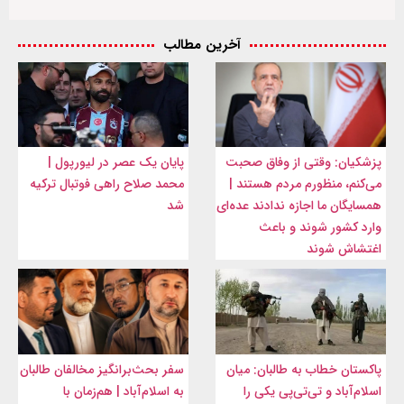
آخرین مطالب
پزشکیان: وقتی از وفاق صحبت
پایان یک عصر در لیورپول |
می‌کنم، منظورم مردم هستند |
محمد صلاح راهی فوتبال ترکیه
همسایگان ما اجازه ندادند عده‌ای
شد
وارد کشور شوند و باعث
اغتشاش شوند
پاکستان خطاب به طالبان: میان
سفر بحث‌برانگیز مخالفان طالبان
اسلام‌آباد و تی‌تی‌پی یکی را
به اسلام‌آباد | هم‌زمان با