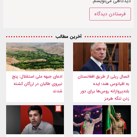
دیدگاهی می‌نویسم.
آخرین مطالب
اتصال ریلی از طریق افغانستان
ادعای جبهه ملی استقلال: پنج
به اقیانوس هند؛ ایده
نیروی طالبان در ارزگان کشته
بلندپروازانه روس‌ها برای دور
شدند
زدن تنگه هرمز