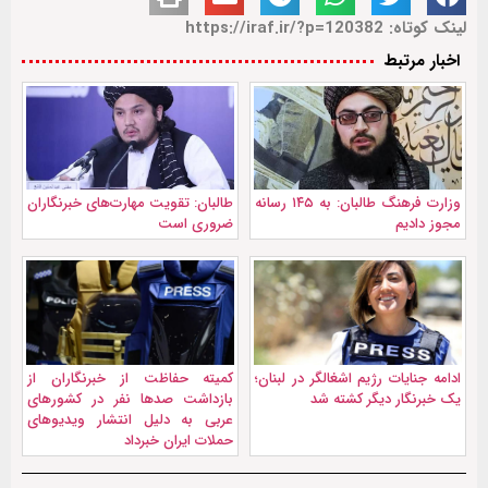
لینک کوتاه: https://iraf.ir/?p=120382
اخبار مرتبط
وزارت فرهنگ طالبان: به ۱۴۵ رسانه‌
طالبان: تقویت مهارت‌های خبرنگاران
مجوز دادیم
ضروری است
ادامه جنايات رژیم اشغالگر در لبنان؛
کمیته حفاظت از خبرنگاران از
یک خبرنگار دیگر کشته شد
بازداشت صدها نفر در کشورهای
عربی به دلیل انتشار ویدیوهای
حملات ایران خبرداد