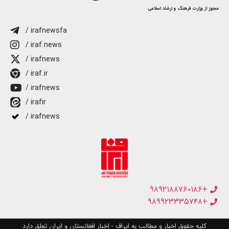
مجوز از وزارت فرهنگ و ارشاد اسلامی
/ irafnewsfa
/ iraf.news
/ irafnews
/ iraf.ir
/ irafnews
/ irafir
/ irafnews
+۹۸۹۲۱۸۸۷۶۰۱۸۶
+۹۸۹۹۲۳۳۳۵۷۴۸
کلیه حقوق اخبار و مطالب به ایراف - اخبار افغانستان و ایران تعلق دارد