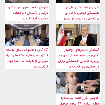
شیعیان افغانستان؛ غایبان
«توافق مکه» | سران عربستان،
همیشگی اربعین یا قربانی
ترکیه و پاکستان «توافقنامه
بی‌توجهی و بی‌مسئولیتی؟
نظامی» امضا کردند
گشایش مسیرهای نوظهور
گام کابل و عشق‌آباد برای توسعه
تجاری در سایه همگرایی مرزی؛
ترانزیت؛ پیشنهاد افغانستان برای
رویکرد دکترین همسایگی تهران
میزبانی از هیئت ۱۰۰ نفره تجار
در خنثی‌سازی تحریم‌ها
ترکمنستان
افزایش نگران‌کننده سوءتغذیه؛
موارد ابتلا در ۴۴ درصد مناطق