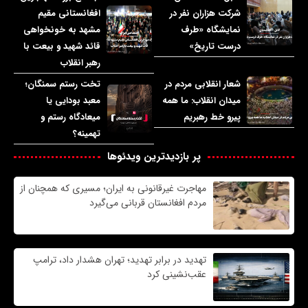
شرکت هزاران نفر در
افغانستانی مقیم
نمایشگاه «طرف
مشهد به خونخواهی
درست تاریخ»
قائد شهید و بیعت با
رهبر انقلاب
شعار انقلابی مردم در
تخت رستم سمنگان؛
میدان انقلاب: ما همه
معبد بودایی یا
پیرو خط رهبریم
میعادگاه رستم و
تهمینه؟
پر بازدیدترین ویدئوها
مهاجرت غیرقانونی به ایران؛ مسیری که همچنان از
مردم افغانستان قربانی می‌گیرد
تهدید در برابر تهدید؛ تهران هشدار داد، ترامپ
عقب‌نشینی کرد