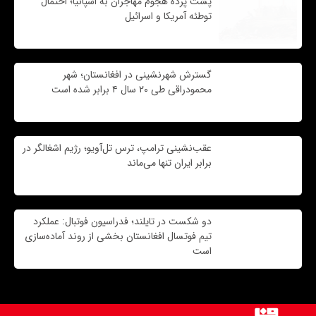
پشت پرده هجوم مهاجران به اسپانیا؛ احتمال
توطئه آمریکا و اسرائیل
گسترش شهرنشینی در افغانستان؛ شهر
محمودراقی طی ۲۰ سال ۴ برابر شده است
عقب‌نشینی ترامپ، ترس تل‌آویو؛ رژیم اشغالگر در
برابر ایران تنها می‌ماند
دو شکست در تایلند؛ فدراسیون فوتبال: عملکرد
تیم فوتسال افغانستان بخشی از روند آماده‌سازی
است