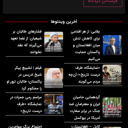
آخرین ویدئوها
بقایی: از هر اقدامی
فشارهای طالبان بر
برای کاهش تنش
شیعیان: از علما تعهد
میان افغانستان و
می‌گیرند که عقد
پاکستان حمایت
نخوانند
می‌کنیم
«نمایشگاه طرف
فیلم | تشییع پیکر
درست تاریخ»؛ آن‌چه
شیخ ادریس در
مردم می‌گویند
پاکستان؛ طالبان ترور او
را محکوم کرد
گردهمایی حامیان
مراسم رمی جمرات در
ایران و معترضان ضد
نمایشگاه «طرف
جنگ در برابر سفارت
درست تاریخ»
آمریکا در بروکسل
کابل – افغانستان؛
اجتماع بزرگ مهاجرین