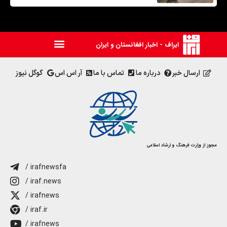
ایراف - اخبار افغانستان و ایران
ارسال خبر
درباره ما
تماس با ما
آر اس اس
گوگل نیوز
مجوز از وزارت فرهنگ و ارشاد اسلامی
/ irafnewsfa
/ iraf.news
/ irafnews
/ iraf.ir
/ irafnews