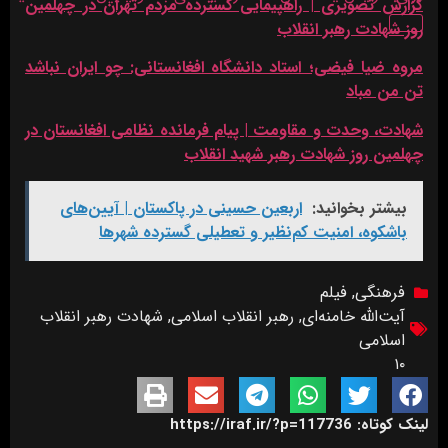
گزارش تصویری | راهپیمایی گسترده مردم تهران در چهلمین
روز شهادت رهبر انقلاب
مروه ضیا فیضی؛ استاد دانشگاه افغانستانی: چو ایران نباشد
تن من مباد
شهادت، وحدت و مقاومت | پيام فرمانده نظامی افغانستان در
چهلمین روز شهادت رهبر شهید انقلاب
بیشتر بخوانید:
اربعین حسینی در پاکستان | آیین‌های
باشکوه، امنیت کم‌نظیر و تعطیلی گسترده شهرها
فرهنگی
,
فیلم
آیت‌الله خامنه‌ای
,
رهبر انقلاب اسلامی
,
شهادت رهبر انقلاب
اسلامی
۱۰
لینک کوتاه: https://iraf.ir/?p=117736