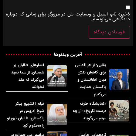
ذخیره نام، ایمیل و وبسایت من در مرورگر برای زمانی که دوباره
دیدگاهی می‌نویسم.
آخرین ویدئوها
بقایی: از هر اقدامی
فشارهای طالبان بر
برای کاهش تنش
شیعیان: از علما تعهد
میان افغانستان و
می‌گیرند که عقد
پاکستان حمایت
نخوانند
می‌کنیم
«نمایشگاه طرف
فیلم | تشییع پیکر
درست تاریخ»؛ آن‌چه
شیخ ادریس در
مردم می‌گویند
پاکستان؛ طالبان ترور او
را محکوم کرد
گردهمایی حامیان
مراسم رمی جمرات در