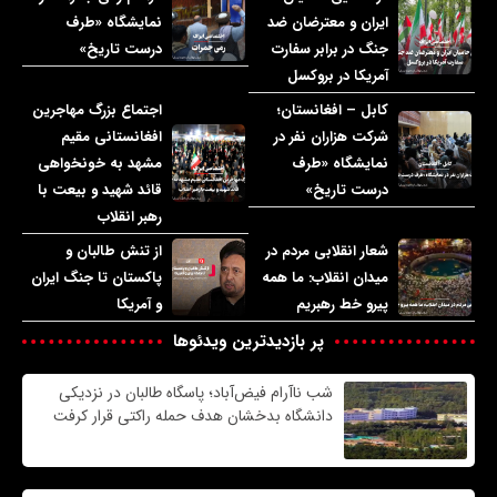
ایران و معترضان ضد
نمایشگاه «طرف
جنگ در برابر سفارت
درست تاریخ»
آمریکا در بروکسل
کابل – افغانستان؛
اجتماع بزرگ مهاجرین
شرکت هزاران نفر در
افغانستانی مقیم
نمایشگاه «طرف
مشهد به خونخواهی
درست تاریخ»
قائد شهید و بیعت با
رهبر انقلاب
شعار انقلابی مردم در
از تنش طالبان و
میدان انقلاب: ما همه
پاکستان تا جنگ ایران
پیرو خط رهبریم
و آمریکا
پر بازدیدترین ویدئوها
شب ناآرام فیض‌آباد؛ پاسگاه طالبان در نزدیکی
دانشگاه بدخشان هدف حمله راکتی قرار کرفت