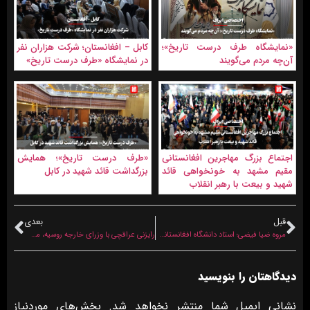
«نمایشگاه طرف درست تاریخ»؛
کابل – افغانستان؛ شرکت هزاران نفر
آن‌چه مردم می‌گویند
در نمایشگاه «طرف درست تاریخ»
اجتماع بزرگ مهاجرین افغانستانی
«طرف درست تاریخ»؛ همایش
مقیم مشهد به خونخواهی قائد
بزرگداشت قائد شهید در کابل
شهید و بیعت با رهبر انقلاب
قبل
بعدی
مروه ضیا فیضی؛ استاد دانشگاه افغانستانی: چو ایران نباشد تن من مباد
رایزنی عراقچی با وزرای خارجه روسیه، مصر، کره جنوبی و فرانسه
دیدگاهتان را بنویسید
نشانی ایمیل شما منتشر نخواهد شد.
بخش‌های موردنیاز