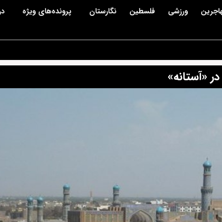
اجرین
ورزشی
فلسطین
نگارستان
پرونده‌های ویژه
در
در «آستانه»