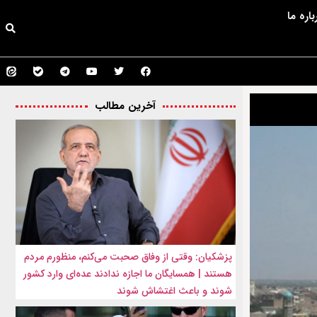
باره ما
آخرین مطالب
پزشکیان: وقتی از وفاق صحبت می‌کنم، منظورم مردم
هستند | همسایگان ما اجازه ندادند عده‌ای وارد کشور
شوند و باعث اغتشاش شوند