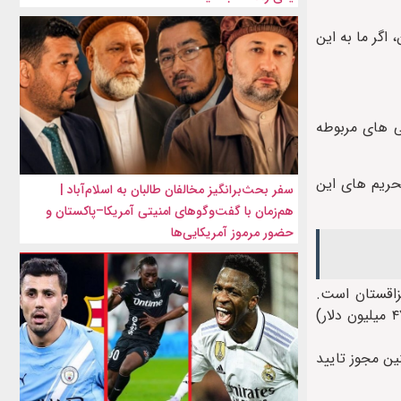
 اگر ما به این
ی های مربوطه
حریم های این
سفر بحث‌برانگیز مخالفان طالبان به اسلام‌آباد |
هم‌زمان با گفت‌وگوهای امنیتی آمریکا–پاکستان و
حضور مرموز آمریکایی‌ها
زاقستان است.
مبادلات تجاری بین قزاقستان و افغانستان سال ۲۰۲۲ بالغ بر ۹۸۷.۹ میلیون دلار بوده که ۲.۱ برابر بیشتر از مدت مشابه سال قبل (۴۷۴.۳ میلیون دلار)
ین مجوز تایید