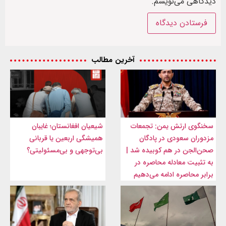
دیدگاهی می‌نویسم.
آخرین مطالب
سخنگوی ارتش یمن: تجمعات
شیعیان افغانستان؛ غایبان
مزدوران سعودی در پادگان
همیشگی اربعین یا قربانی
صحن‌الجن در هم کوبیده شد |
بی‌توجهی و بی‌مسئولیتی؟
به تثبیت معادله محاصره در
برابر محاصره ادامه می‌دهیم