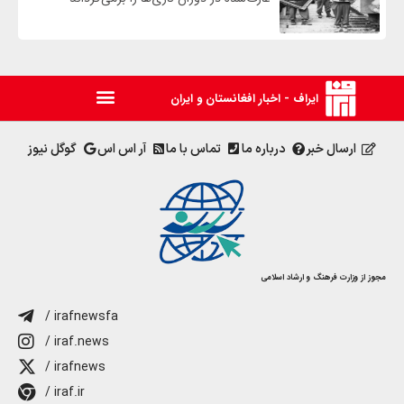
ایراف - اخبار افغانستان و ایران
ارسال خبر
درباره ما
تماس با ما
آر اس اس
گوگل نیوز
مجوز از وزارت فرهنگ و ارشاد اسلامی
/ irafnewsfa
/ iraf.news
/ irafnews
/ iraf.ir