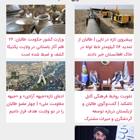
پیشروی تازه در تاپی | طالبان از
وزارت کشور حکومت طالبان: ۲۶
تمدید ۱۱۶ کیلومتر خط لوله در
قلم آثار باستانی در ولایت پکتیکا
خاک افغانستان خبر دادند
کشف و ضبط شده است
تقویت روابط فرهنگی کابل
ادعای تازه«جبهه آزادی» و «جبهه
تاشکند | گفت‌وگوی طالبان و
مقاومت ملی» | چهار عضو طالبان
ازبکستان درباره توسعه
را در دو ولایت هدف قرار دادیم
گردشگری و میراث مشترک