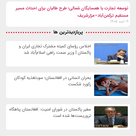
توسعه تجارت با همسایگان شمالی؛ طرح طالبان برای احداث مسیر
مستقیم ترکمن‌آباد–مزارشریف
۱۹ اسد ۱۴۰۵
پربازدیدترین ها
اجلاس رؤسای کمیته مشترک تجاری ایران و
پاکستان | وزیر صمت راهی اسلام‌آباد شد
بحران انسانی در افغانستان؛ سوءتغذیه کودکان
رکورد شکست
سفیر پاکستان در شورای امنیت: افغانستان پناهگاه
تروریست‌ها شده است