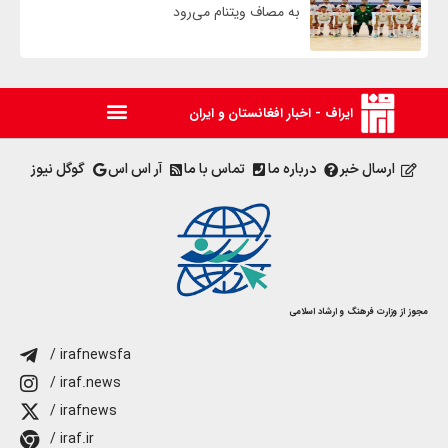
به مصاف ویتنام می‌رود
ایراف - اخبار افغانستان و ایران
ارسال خبر
درباره ما
تماس با ما
آر اس اس
گوگل نیوز
مجوز از وزارت فرهنگ و ارشاد اسلامی
/ irafnewsfa
/ iraf.news
/ irafnews
/ iraf.ir