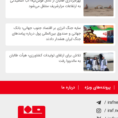
بهره‌برداری طالبان از کانال قوش‌تپه؛ آب آشامیدنی
به ارتفاعات مزارشریف منتقل می‌شود
سایه جنگ انرژی بر اقتصاد جنوب جهانی؛ بانک
جهانی و صندوق بین‌المللی پول درباره پیامدهای
جنگ ایران هشدار دادند
تلاش برای ارتقای تولیدات کشاورزی؛ هیأت طالبان
به مالدووا رفت
پرونده‌های ویژه
درباره ما
/ irafn
/ iraf.