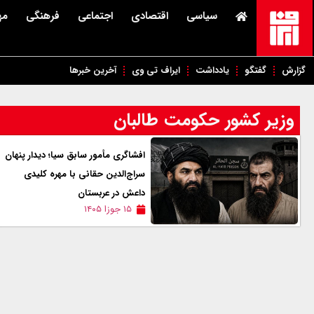
سیاسی
اقتصادی
اجتماعی
فرهنگی
مه
گزارش
گفتگو
یادداشت
ایراف تی وی
آخرین خبرها
وزیر کشور حکومت طالبان
افشاگری مأمور سابق سیا؛ دیدار پنهان
سراج‌الدین حقانی با مهره کلیدی
داعش در عربستان
۱۵ جوزا ۱۴۰۵