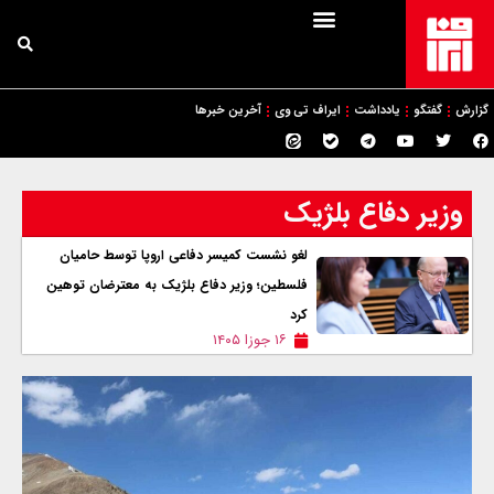
گزارش
گفتگو
یادداشت
ایراف تی وی
آخرین خبرها
وزیر دفاع بلژیک
لغو نشست کمیسر دفاعی اروپا توسط حامیان
فلسطین؛ وزیر دفاع بلژیک به معترضان توهین
کرد
۱۶ جوزا ۱۴۰۵