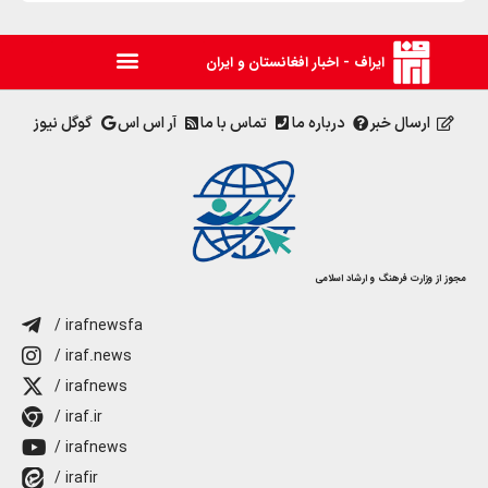
ایراف - اخبار افغانستان و ایران
ارسال خبر
درباره ما
تماس با ما
آر اس اس
گوگل نیوز
مجوز از وزارت فرهنگ و ارشاد اسلامی
/ irafnewsfa
/ iraf.news
/ irafnews
/ iraf.ir
/ irafnews
/ irafir