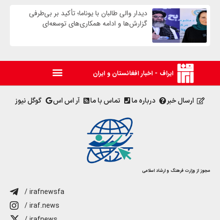
دیدار والی طالبان با یوناما؛ تأکید بر بی‌طرفی
گزارش‌ها و ادامه همکاری‌های توسعه‌ای
ایراف - اخبار افغانستان و ایران
ارسال خبر
درباره ما
تماس با ما
آر اس اس
گوگل نیوز
مجوز از وزارت فرهنگ و ارشاد اسلامی
/ irafnewsfa
/ iraf.news
/ irafnews