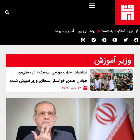
گزارش
گفتگو
یادداشت
ایراف تی وی
آخرین خبرها
وزیر آموزش
تظاهرات «حزب مردمی سوسک» در دهلی‌نو؛
جوانان هندی خواستار استعفای وزیر آموزش شدند
۱۷ جوزا ۱۴۰۵