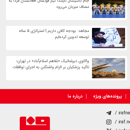
جام کانتیننتال تایلند؛ تیم فوتسال افغانستان فردا به
مصاف میزبان می‌رود
مجاهد: بودجه کافی داریم | استراتژی ۵ ساله
توسعه تدوین کرده‌ایم
واکاوی دیپلماتیک «تفاهم اسلام‌آباد» در تهران؛
تاکید پزشکیان بر الزام واشنگتن به اجرای توافقات
پرونده‌های ویژه
درباره ما
/ irafn
/ iraf.