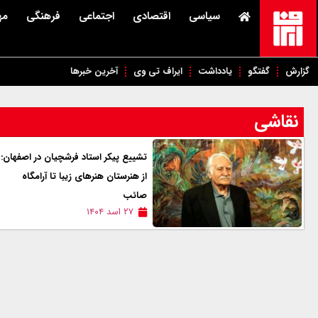
سیاسی
اقتصادی
اجتماعی
فرهنگی
مه
گزارش
گفتگو
یادداشت
ایراف تی وی
آخرین خبرها
نقاشی
تشییع پیکر استاد فرشچیان در اصفهان:
از هنرستان هنرهای زیبا تا آرامگاه
صائب
۲۷ اسد ۱۴۰۴