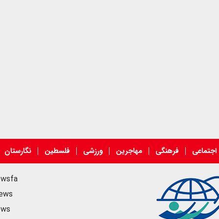
اجتماعی
فرهنگی
مهاجرین
ورزشی
فلسطین
نگارستان
ewsfa
news
ews