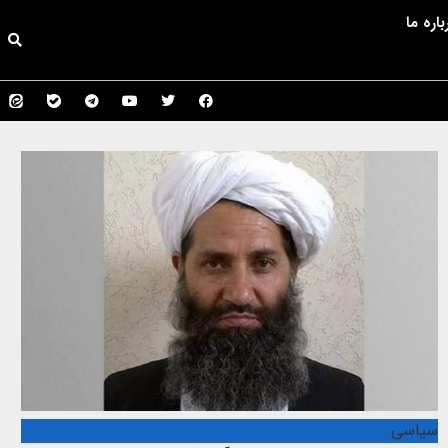
باره ما
سیاسی