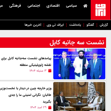
سیاسی
اقتصادی
اجتماعی
فرهنگی
مه
گزارش
گفتگو
یادداشت
ایراف تی وی
آخرین خبرها
نشست سه جانبه کابل
پیامدهای نشست سه‌جانبه کابل برای
نقشه ژئوپلیتیکی منطقه
۳ سنبله ۱۴۰۴
وزیر خارجه چین در ديدار با نخست‌وزیر
طالبان: نگرانی امنیتی ما را جدی
بگیرید
۲۹ اسد ۱۴۰۴