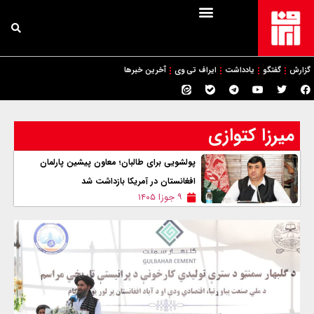
گزارش
گفتگو
یادداشت
ایراف تی وی
آخرین خبرها
میرزا کتوازی
پولشویی برای طالبان؛ معاون پیشین پارلمان
افغانستان در آمریکا بازداشت شد
۹ جوزا ۱۴۰۵