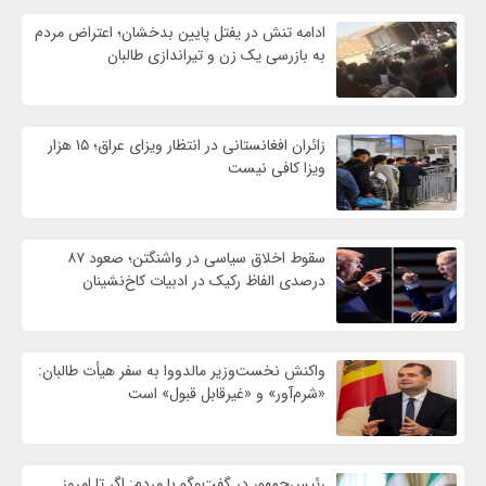
ادامه تنش در یفتل پایین بدخشان؛ اعتراض مردم
به بازرسی یک زن و تیراندازی طالبان
زائران افغانستانی در انتظار ویزای عراق؛ ۱۵ هزار
ویزا کافی نیست
سقوط اخلاق سیاسی در واشنگتن؛ صعود ۸۷
درصدی الفاظ رکیک در ادبیات کاخ‌نشینان
واکنش نخست‌وزیر مالدووا به سفر هیأت طالبان:
«شرم‌آور» و «غیرقابل قبول» است
رئیس‌جمهور در گفت‌وگو با مردم: اگر تا امروز