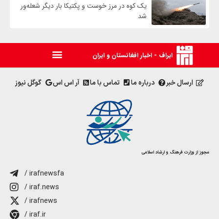
یک کوه در مرز خوست و پکتیکا بار دیگر شعله‌ور
شد
ایراف - اخبار افغانستان و ایران
ارسال خبر
درباره ما
تماس با ما
آر اس اس
گوگل نیوز
مجوز از وزارت فرهنگ و ارشاد اسلامی
/ irafnewsfa
/ iraf.news
/ irafnews
/ iraf.ir