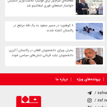
معامله‌ای شرم‌آور برای فوتبال؛ نخست‌وزیر انگلیس
خواستار استعفای فوری اینفانتینو شد
۸ کوهنورد در مسیر صعود به یک قله مرتفع در
پاکستان کشته شدند
بحران ویزای دانشجویان افغان در پاکستان | کرزی:
دانشجویان نباید قربانی تنش‌های سیاسی شوند
پرونده‌های ویژه
درباره ما
/ irafn
/ iraf.