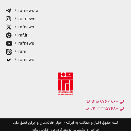
/ irafnewsfa
/ iraf.news
/ irafnews
/ iraf.ir
/ irafnews
/ irafir
/ irafnews
+۹۸۹۲۱۸۸۷۶۰۱۸۶
+۹۸۹۹۲۳۳۳۵۷۴۸
کلیه حقوق اخبار و مطالب به ایراف - اخبار افغانستان و ایران تعلق دارد
طراحی و پشتیبانی توسط گروه نرم افزاری رسانه