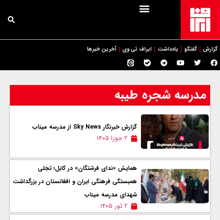
گزارش
گفتگو
یادداشت
ایراف تی وی
آخرین خبرها
مدرسه شجره طیبه
گزارش خبرنگار Sky News از مدرسه میناب
۲ جوزا ۱۴۰۵
همایش «ندای فرشتگان» در کابل؛ تجلی
همبستگی فرهنگی ایران و افغانستان در بزرگداشت
شهدای مدرسه میناب
۲ ثور ۱۴۰۵