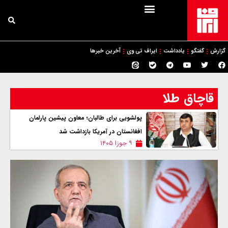
گزارش
گفتگو
یادداشت
ایراف تی وی
آخرین خبرها
قاچاق طلا
پولشویی برای طالبان؛ معاون پیشین پارلمان
افغانستان در آمریکا بازداشت شد
۹ جوزا ۱۴۰۵