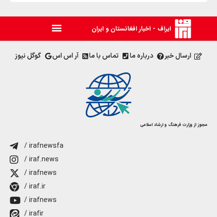
ایراف - اخبار افغانستان و ایران
ارسال خبر
درباره ما
تماس با ما
آر اس اس
گوگل نیوز
مجوز از وزارت فرهنگ و ارشاد اسلامی
/ irafnewsfa
/ iraf.news
/ irafnews
/ iraf.ir
/ irafnews
/ irafir