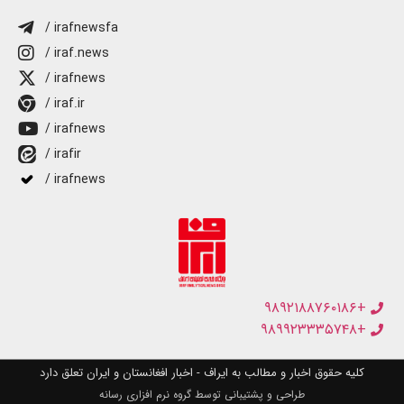
/ irafnewsfa
/ iraf.news
/ irafnews
/ iraf.ir
/ irafnews
/ irafir
/ irafnews
+۹۸۹۲۱۸۸۷۶۰۱۸۶
+۹۸۹۹۲۳۳۳۵۷۴۸
کلیه حقوق اخبار و مطالب به ایراف - اخبار افغانستان و ایران تعلق دارد
طراحی و پشتیبانی توسط گروه نرم افزاری رسانه