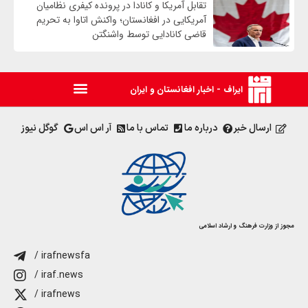
تقابل آمریکا و کانادا در پرونده کیفری نظامیان
آمریکایی در افغانستان؛ واکنش اتاوا به تحریم
قاضی کانادایی توسط واشنگتن
ایراف - اخبار افغانستان و ایران
ارسال خبر
درباره ما
تماس با ما
آر اس اس
گوگل نیوز
مجوز از وزارت فرهنگ و ارشاد اسلامی
/ irafnewsfa
/ iraf.news
/ irafnews