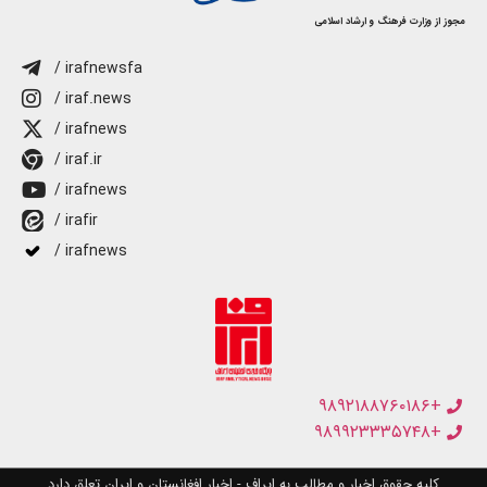
مجوز از وزارت فرهنگ و ارشاد اسلامی
/ irafnewsfa
/ iraf.news
/ irafnews
/ iraf.ir
/ irafnews
/ irafir
/ irafnews
+۹۸۹۲۱۸۸۷۶۰۱۸۶
+۹۸۹۹۲۳۳۳۵۷۴۸
کلیه حقوق اخبار و مطالب به ایراف - اخبار افغانستان و ایران تعلق دارد