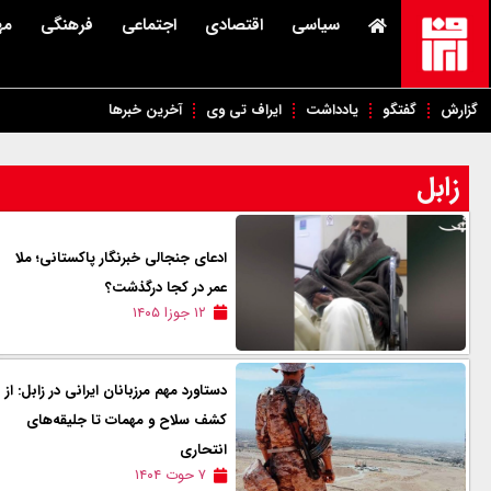
سیاسی
اقتصادی
اجتماعی
فرهنگی
مه
گزارش
گفتگو
یادداشت
ایراف تی وی
آخرین خبرها
زابل
ادعای جنجالی خبرنگار پاکستانی؛ ملا
عمر در کجا درگذشت؟
۱۲ جوزا ۱۴۰۵
دستاورد مهم مرزبانان ایرانی در زابل: از
کشف سلاح و مهمات تا جلیقه‌های
انتحاری
۷ حوت ۱۴۰۴