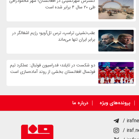
گسترش شهرنشینی در افغانستان؛ شهر محمودراقی
طی ۲۰ سال ۴ برابر شده است
عقب‌نشینی ترامپ، ترس تل‌آویو؛ رژیم اشغالگر در
برابر ایران تنها می‌ماند
دو شکست در تایلند؛ فدراسیون فوتبال: عملکرد تیم
فوتسال افغانستان بخشی از روند آماده‌سازی است
پرونده‌های ویژه
درباره ما
/ irafn
/ iraf.