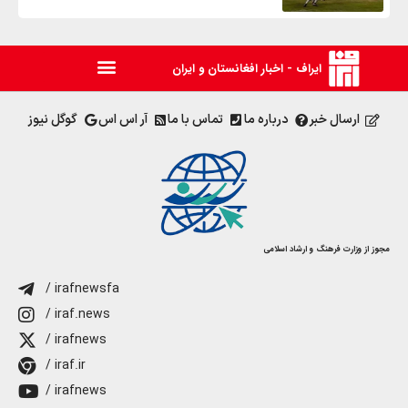
ایراف - اخبار افغانستان و ایران
ارسال خبر
درباره ما
تماس با ما
آر اس اس
گوگل نیوز
مجوز از وزارت فرهنگ و ارشاد اسلامی
/ irafnewsfa
/ iraf.news
/ irafnews
/ iraf.ir
/ irafnews