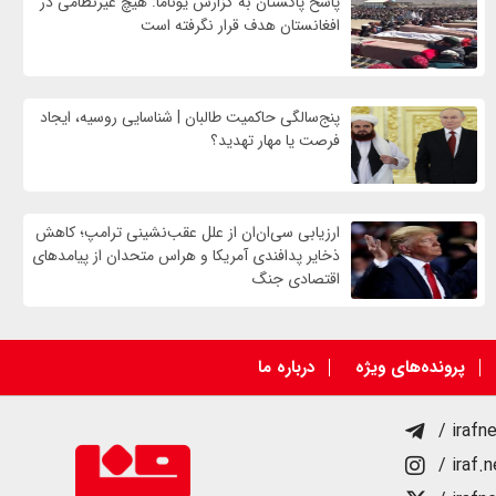
پاسخ پاکستان به گزارش یوناما: هیچ غیرنظامی در
افغانستان هدف قرار نگرفته است
پنج‌سالگی حاکمیت طالبان | شناسایی روسیه، ایجاد
فرصت‌ یا مهار تهدید؟
ارزیابی سی‌ان‌ان از علل عقب‌نشینی ترامپ؛ کاهش
ذخایر پدافندی آمریکا و هراس متحدان از پیامدهای
اقتصادی جنگ
پرونده‌های ویژه
درباره ما
/ irafn
/ iraf.