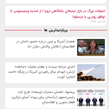
تحولات بزرگ در بازار تیم‌های باشگاهی اروپا | از تمدید وینیسیوس تا
توافق رودری با بارسلونا
۱۵ اسد ۱۴۰۵
پربازدیدترین ها
هشدار آمریکا و چین درباره حضور داعش در
افغانستان | طالبان واکنش نشان داد
اجرای مرحله بیست و هفتم عملیات «صاعقه»
ارتش؛ انهدام مراکز راهبردی آمریکا در پایگاه «احمد
الجابر» کویت
پیشنهاد «فضای مشترک توسعه»؛ طرح تازه
رئیس‌جمهور ازبکستان برای پیوند آسیای مرکزی،
قفقاز جنوبی و افغانستان