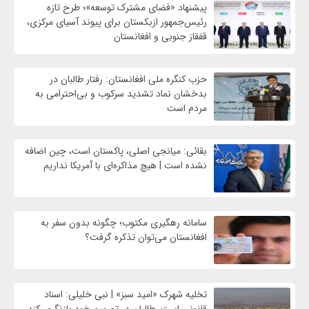
پیشنهاد «فضای مشترک توسعه»؛ طرح تازه
رئیس‌جمهور ازبکستان برای پیوند آسیای مرکزی،
قفقاز جنوبی و افغانستان
حزب کنگره ملی افغانستان: رفتار طالبان در
بدخشان نماد تشدید سرکوب و بی‌احترامی به
مردم است
بقائی: میانجی اصلی، پاکستان است، چین اضافه
نشده است | هیچ مذاکره‌ای با آمریکا نداریم
سامانه رهگیری مکتوب؛ چگونه بدون سفر به
افغانستان می‌توان تذکره گرفت؟
تخلیه شهرک «امید سبز» | نبی خلیلی: اسناد
قانونی است، طالبان در تصمیم خود بازنگری کند