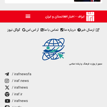
ایراف - اخبار افغانستان و ایران
ارسال خبر
درباره ما
تماس با ما
آر اس اس
گوگل نیوز
مجوز از وزارت فرهنگ و ارشاد اسلامی
/ irafnewsfa
/ iraf.news
/ irafnews
/ iraf.ir
/ irafnews