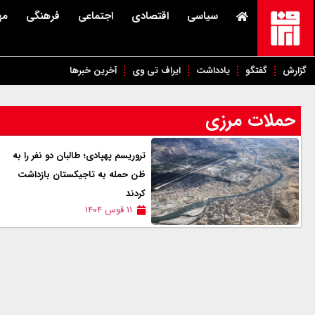
سیاسی
اقتصادی
اجتماعی
فرهنگی
مه
گزارش
گفتگو
یادداشت
ایراف تی وی
آخرین خبرها
حملات مرزی
تروریسم پهپادی؛ طالبان دو نفر را به
ظن حمله به تاجیکستان بازداشت
کردند
۱۱ قوس ۱۴۰۴