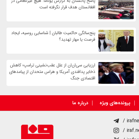
پاسخ پاکستان به گزارش یوناما: هیچ غیرنظامی در
افغانستان هدف قرار نگرفته است
پنج‌سالگی حاکمیت طالبان | شناسایی روسیه، ایجاد
فرصت‌ یا مهار تهدید؟
ارزیابی سی‌ان‌ان از علل عقب‌نشینی ترامپ؛ کاهش
ذخایر پدافندی آمریکا و هراس متحدان از پیامدهای
اقتصادی جنگ
پرونده‌های ویژه
درباره ما
/ irafn
/ iraf.